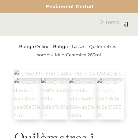
Enviament Gratuït
0 Items
Botiga Online
·
Botiga
·
Tasses
· Quilòmetres i
somnis. Mug Ceràmica 283ml
Quilòmetres i