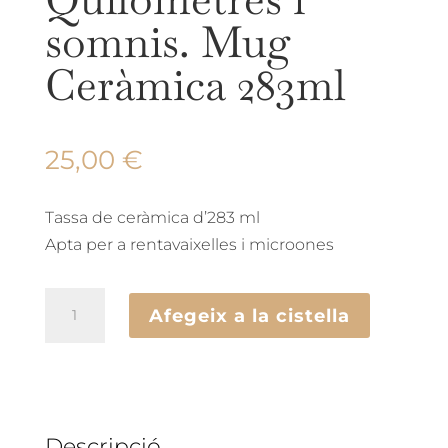
somnis. Mug
Ceràmica 283ml
25,00
€
Tassa de ceràmica d’283 ml
Apta per a rentavaixelles i microones
quantitat
Afegeix a la cistella
de
Quilòmetres
i
somnis.
Mug
Descripció