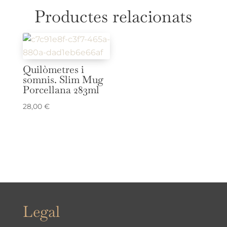
Productes relacionats
Quilòmetres i
somnis. Slim Mug
Porcellana 283ml
28,00
€
Legal